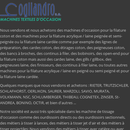
Nous vendons et nous achetons des machines d'occasion pour la filature
coton et des machines pour la filature acrylique / laine peignée et semi-
peignée ou la filature laine cardée comme par exemple des lignes de
préparation, des cardes coton, des étirages coton, des peigneuses coton,
des bancs à broches, des continus à filer, des bobinoirs, des open-end pour
la filature coton mais aussi des cardes laine, des gills / gillbox, des
peigneuses laine, des finisseurs, des continus à filer laine, ou toutes autres
machines pour la filature acrylique / laine en peigné ou semi peigné et pour
la filature laine cardée.
Quelques marques que nous vendons et achetons : RIETER, TRUTZSCHLER,
SCHLAFHORST, OERLIKON, SAURER, MARZOLI, SAVIO, MURATA,
VOLKMANN, NSC, SCHLUMBERGER, THIBEAU, COGNETEX, ZINSER, St-
ANDREA, BONINO, OCTIR, et bien d'autres ...
Notre société est aussi trés spécialisée dans les machine de tissage
d'occasion comme des ourdissoirs directs ou des ourdissoirs sectionnels,
des métiers à tisser à lances, des métiers à tisser jet d'air et des métiers à
tisser projectiles; Nous vendons des métiers à tisser avec ratière ou avec