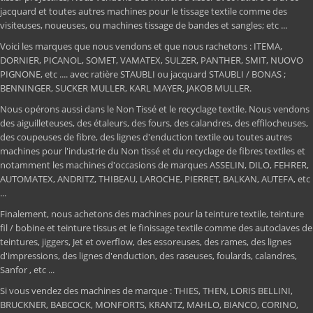
jacquard et toutes autres machines pour le tissage textile comme des
visiteuses, noueuses, ou machines tissage de bandes et sangles; etc ...
Voici les marques que nous vendons et que nous rachetons : ITEMA,
DORNIER, PICANOL, SOMET, VAMATEX, SULZER, PANTHER, SMIT, NUOVO
PIGNONE, etc .... avec ratière STAUBLI ou jacquard STAUBLI / BONAS ;
BENNINGER, SUCKER MULLER, KARL MAYER, JAKOB MULLER.
Nous opérons aussi dans le Non Tissé et le recyclage textile. Nous vendons
des aiguilleteuses, des étaleurs, des fours, des calandres, des effilocheuses,
des coupeuses de fibre, des lignes d'enduction textile ou toutes autres
machines pour l'industrie du Non tissé et du recyclage de fibres textiles et
notamment les machines d'occasions de marques ASSELIN, DILO, FEHRER,
AUTOMATEX, ANDRITZ, THIBEAU, LAROCHE, PIERRET, BALKAN, AUTEFA, etc
...
Finalement, nous achetons des machines pour la teinture textile, teinture
fil / bobine et teinture tissus et le finissage textile comme des autoclaves de
teintures, jiggers, Jet et overflow, des essoreuses, des rames, des lignes
d'impressions, des lignes d'enduction, des raseuses, foulards, calandres,
Sanfor , etc ...
Si vous vendez des machines de marque : THIES, THEN, LORIS BELLINI,
BRUCKNER, BABCOCK, MONFORTS, KRANTZ, MAHLO, BIANCO, CORINO,