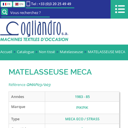
Tel : +33 (0)3 20 25 49 49
FR
EN
Vous recherchez ?
Accueil
Catalogue
Non tissé
Matelasseuse
MATELASSEUSE MECA
MATELASSEUSE MECA
Référence
QMAP03/003
Années
1983 - 85
Marque
PIKPIK
Type
MECA ECO / STRASS