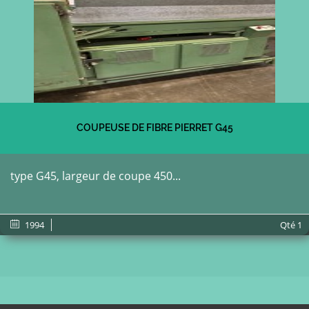
COUPEUSE DE FIBRE PIERRET G45
type G45, largeur de coupe 450...
1994
Qté
1