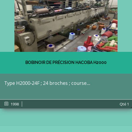
BOBINOIR DE PRÉCISION HACOBA H2000
Type H2000-24F ; 24 broches ; course...
1998
Qté
1