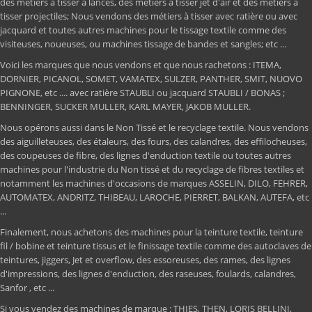
des métiers à tisser à lances, des métiers à tisser jet d'air et des métiers à
tisser projectiles; Nous vendons des métiers à tisser avec ratière ou avec
jacquard et toutes autres machines pour le tissage textile comme des
visiteuses, noueuses, ou machines tissage de bandes et sangles; etc ...
Voici les marques que nous vendons et que nous rachetons : ITEMA,
DORNIER, PICANOL, SOMET, VAMATEX, SULZER, PANTHER, SMIT, NUOVO
PIGNONE, etc .... avec ratière STAUBLI ou jacquard STAUBLI / BONAS ;
BENNINGER, SUCKER MULLER, KARL MAYER, JAKOB MULLER.
Nous opérons aussi dans le Non Tissé et le recyclage textile. Nous vendons
des aiguilleteuses, des étaleurs, des fours, des calandres, des effilocheuses,
des coupeuses de fibre, des lignes d'enduction textile ou toutes autres
machines pour l'industrie du Non tissé et du recyclage de fibres textiles et
notamment les machines d'occasions de marques ASSELIN, DILO, FEHRER,
AUTOMATEX, ANDRITZ, THIBEAU, LAROCHE, PIERRET, BALKAN, AUTEFA, etc
...
Finalement, nous achetons des machines pour la teinture textile, teinture
fil / bobine et teinture tissus et le finissage textile comme des autoclaves de
teintures, jiggers, Jet et overflow, des essoreuses, des rames, des lignes
d'impressions, des lignes d'enduction, des raseuses, foulards, calandres,
Sanfor , etc ...
Si vous vendez des machines de marque : THIES, THEN, LORIS BELLINI,