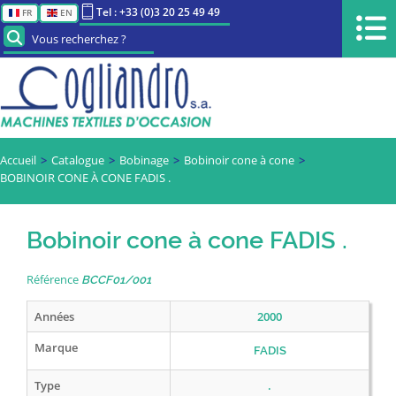
Tel : +33 (0)3 20 25 49 49
FR
EN
Vous recherchez ?
Accueil
Catalogue
Bobinage
Bobinoir cone à cone
BOBINOIR CONE À CONE FADIS .
Bobinoir cone à cone FADIS .
Référence
BCCF01/001
Années
2000
Marque
FADIS
Type
.