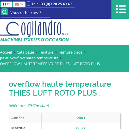
Tel : +33 (0)3 20 25 49 49
FR
EN
Vous recherchez ?
Accueil
Catalogue
Teinture
Teinture piece
Jet et overflow haute temperature
OVERFLOW HAUTE TEMPERATURE THIES LUFT ROTO PLUS .
overflow haute temperature
THIES LUFT ROTO PLUS .
Référence
JEHT01/006
Années
2003
Marque
THIES