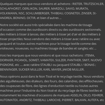
Quelques marques que nous vendons et achetons : RIETER, TRUTZSCHLER,
SCHLAFHORST, OERLIKON, SAURER, MARZOLI, SAVIO, MURATA,
VOLKMANN, NSC, SCHLUMBERGER, THIBEAU, COGNETEX, ZINSER, St-
ANDREA, BONINO, OCTIR, et bien d'autres ...
Notre société est aussi trés spécialisée dans les machine de tissage
d'occasion comme des ourdissoirs directs ou des ourdissoirs sectionnels,
des métiers à tisser à lances, des métiers à tisser jet d'air et des métiers à
tisser projectiles; Nous vendons des métiers à tisser avec ratière ou avec
jacquard et toutes autres machines pour le tissage textile comme des
visiteuses, noueuses, ou machines tissage de bandes et sangles; etc ...
Voici les marques que nous vendons et que nous rachetons : ITEMA,
DORNIER, PICANOL, SOMET, VAMATEX, SULZER, PANTHER, SMIT, NUOVO
PIGNONE, etc .... avec ratière STAUBLI ou jacquard STAUBLI / BONAS ;
BENNINGER, SUCKER MULLER, KARL MAYER, JAKOB MULLER.
Nous opérons aussi dans le Non Tissé et le recyclage textile. Nous vendons
des aiguilleteuses, des étaleurs, des fours, des calandres, des effilocheuses,
des coupeuses de fibre, des lignes d'enduction textile ou toutes autres
machines pour l'industrie du Non tissé et du recyclage de fibres textiles et
notamment les machines d'occasions de marques ASSELIN, DILO, FEHRER,
AUTOMATEX, ANDRITZ, THIBEAU, LAROCHE, PIERRET, BALKAN, AUTEFA, etc
...