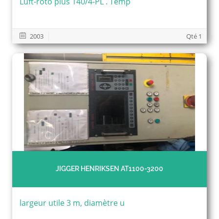
Luft-roto plus 140/4-PL . Temp
2003
Qté 1
JIGGER HENRIKSEN AT1100-3200
largeur utile 3 m, diamètre u