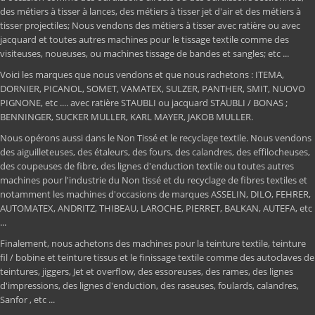
des métiers à tisser à lances, des métiers à tisser jet d'air et des métiers à
tisser projectiles; Nous vendons des métiers à tisser avec ratière ou avec
jacquard et toutes autres machines pour le tissage textile comme des
visiteuses, noueuses, ou machines tissage de bandes et sangles; etc ...
Voici les marques que nous vendons et que nous rachetons : ITEMA,
DORNIER, PICANOL, SOMET, VAMATEX, SULZER, PANTHER, SMIT, NUOVO
PIGNONE, etc .... avec ratière STAUBLI ou jacquard STAUBLI / BONAS ;
BENNINGER, SUCKER MULLER, KARL MAYER, JAKOB MULLER.
Nous opérons aussi dans le Non Tissé et le recyclage textile. Nous vendons
des aiguilleteuses, des étaleurs, des fours, des calandres, des effilocheuses,
des coupeuses de fibre, des lignes d'enduction textile ou toutes autres
machines pour l'industrie du Non tissé et du recyclage de fibres textiles et
notamment les machines d'occasions de marques ASSELIN, DILO, FEHRER,
AUTOMATEX, ANDRITZ, THIBEAU, LAROCHE, PIERRET, BALKAN, AUTEFA, etc
...
Finalement, nous achetons des machines pour la teinture textile, teinture
fil / bobine et teinture tissus et le finissage textile comme des autoclaves de
teintures, jiggers, Jet et overflow, des essoreuses, des rames, des lignes
d'impressions, des lignes d'enduction, des raseuses, foulards, calandres,
Sanfor , etc ...