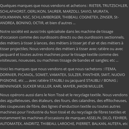
Quelques marques que nous vendons et achetons : RIETER, TRUTZSCHLER,
SCHLAFHORST, OERLIKON, SAURER, MARZOLI, SAVIO, MURATA,
VOLKMANN, NSC, SCHLUMBERGER, THIBEAU, COGNETEX, ZINSER, St-
ANDREA, BONINO, OCTIR, et bien d'autres ...
Notre société est aussi trés spécialisée dans les machine de tissage
d'occasion comme des ourdissoirs directs ou des ourdissoirs sectionnels,
des métiers à tisser à lances, des métiers à tisser jet d'air et des métiers à
tisser projectiles; Nous vendons des métiers à tisser avec ratière ou avec
jacquard et toutes autres machines pour le tissage textile comme des
visiteuses, noueuses, ou machines tissage de bandes et sangles; etc ...
Voici les marques que nous vendons et que nous rachetons : ITEMA,
DORNIER, PICANOL, SOMET, VAMATEX, SULZER, PANTHER, SMIT, NUOVO
PIGNONE, etc .... avec ratière STAUBLI ou jacquard STAUBLI / BONAS ;
BENNINGER, SUCKER MULLER, KARL MAYER, JAKOB MULLER.
Nous opérons aussi dans le Non Tissé et le recyclage textile. Nous vendons
des aiguilleteuses, des étaleurs, des fours, des calandres, des effilocheuses,
des coupeuses de fibre, des lignes d'enduction textile ou toutes autres
machines pour l'industrie du Non tissé et du recyclage de fibres textiles et
notamment les machines d'occasions de marques ASSELIN, DILO, FEHRER,
AUTOMATEX, ANDRITZ, THIBEAU, LAROCHE, PIERRET, BALKAN, AUTEFA, etc