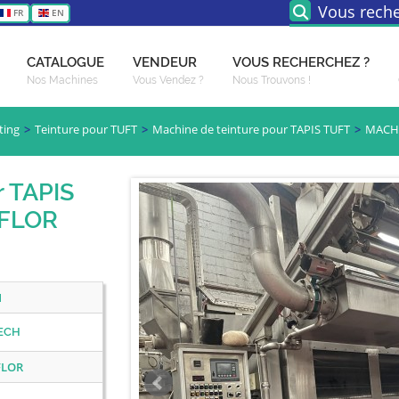
Vous reche
FR
EN
CATALOGUE
VENDEUR
VOUS RECHERCHEZ ?
Nos Machines
Vous Vendez ?
Nous Trouvons !
ting
Teinture pour TUFT
Machine de teinture pour TAPIS TUFT
MACHI
r TAPIS
FLOR
1
ECH
FLOR