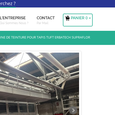
rchez ?
PANIER (
)
L'ENTREPRISE
CONTACT
Qui Sommes Nous ?
Par Mail
NE DE TEINTURE POUR TAPIS TUFT ERBATECH SUPRAFLOR