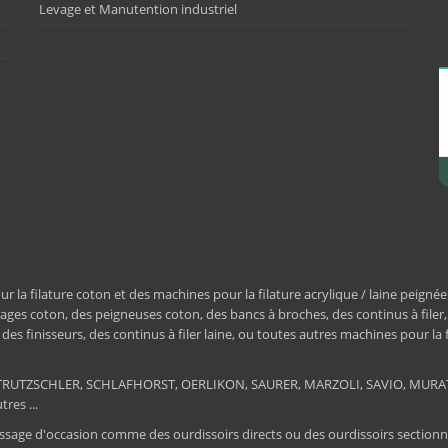
Levage et Manutention industriel
a filature coton et des machines pour la filature acrylique / laine peignée
ages coton, des peigneuses coton, des bancs à broches, des continus à filer
e, des finisseurs, des continus à filer laine, ou toutes autres machines pour la
ER, TRUTZSCHLER, SCHLAFHORST, OERLIKON, SAURER, MARZOLI, SAVIO, MU
res ...
ssage d'occasion comme des ourdissoirs directs ou des ourdissoirs sectionnels,