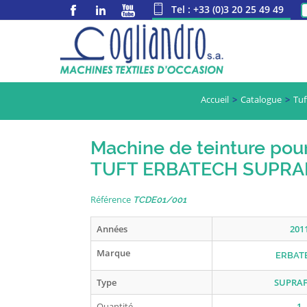
Tel : +33 (0)3 20 25 49 49
Accueil
Catalogue
Tuf
Machine de teinture pou
TUFT ERBATECH SUPRA
Référence
TCDE01/001
Années
201
Marque
ERBAT
Type
SUPRA
Quantité
1