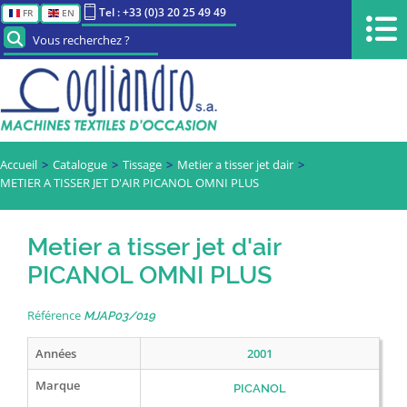
Tel : +33 (0)3 20 25 49 49
FR
EN
Vous recherchez ?
Accueil
Catalogue
Tissage
Metier a tisser jet dair
METIER A TISSER JET D'AIR PICANOL OMNI PLUS
Metier a tisser jet d'air
PICANOL OMNI PLUS
Référence
MJAP03/019
Années
2001
Marque
PICANOL