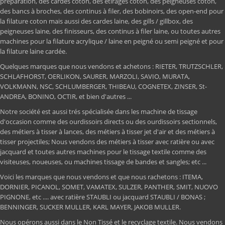
préparation, des cardes coton, des étirages coton, des peigneuses coton,
des bancs à broches, des continus à filer, des bobinoirs, des open-end pour
la filature coton mais aussi des cardes laine, des gills / gillbox, des
peigneuses laine, des finisseurs, des continus à filer laine, ou toutes autres
machines pour la filature acrylique / laine en peigné ou semi peigné et pour
la filature laine cardée.
Quelques marques que nous vendons et achetons : RIETER, TRUTZSCHLER,
SCHLAFHORST, OERLIKON, SAURER, MARZOLI, SAVIO, MURATA,
VOLKMANN, NSC, SCHLUMBERGER, THIBEAU, COGNETEX, ZINSER, St-
ANDREA, BONINO, OCTIR, et bien d'autres ...
Notre société est aussi trés spécialisée dans les machine de tissage
d'occasion comme des ourdissoirs directs ou des ourdissoirs sectionnels,
des métiers à tisser à lances, des métiers à tisser jet d'air et des métiers à
tisser projectiles; Nous vendons des métiers à tisser avec ratière ou avec
jacquard et toutes autres machines pour le tissage textile comme des
visiteuses, noueuses, ou machines tissage de bandes et sangles; etc ...
Voici les marques que nous vendons et que nous rachetons : ITEMA,
DORNIER, PICANOL, SOMET, VAMATEX, SULZER, PANTHER, SMIT, NUOVO
PIGNONE, etc .... avec ratière STAUBLI ou jacquard STAUBLI / BONAS ;
BENNINGER, SUCKER MULLER, KARL MAYER, JAKOB MULLER.
Nous opérons aussi dans le Non Tissé et le recyclage textile. Nous vendons