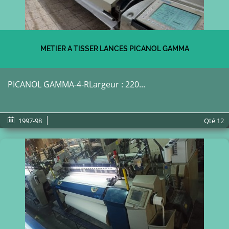
METIER A TISSER LANCES PICANOL GAMMA
PICANOL GAMMA-4-RLargeur : 220...
1997-98
Qté
12