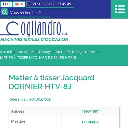
Tel : +33 (0)3 20 25 49 49
FR
EN
Vous recherchez ?
Accueil
Catalogue
Tissage
Metier à tisser Jacquard
METIER À TISSER JACQUARD DORNIER HTV-8J
Metier à tisser Jacquard
DORNIER HTV-8J
Référence
JWMD02/026
Années
1993-1997
Marque
DORNIER