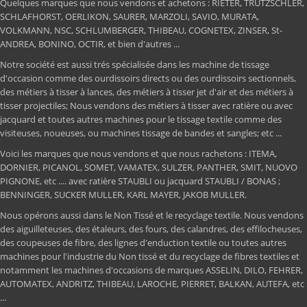
Quelques marques que nous vendons et achetons : RIETER, TRUTZSCHLER,
SCHLAFHORST, OERLIKON, SAURER, MARZOLI, SAVIO, MURATA,
VOLKMANN, NSC, SCHLUMBERGER, THIBEAU, COGNETEX, ZINSER, St-
ANDREA, BONINO, OCTIR, et bien d'autres ...
Notre société est aussi trés spécialisée dans les machine de tissage
d'occasion comme des ourdissoirs directs ou des ourdissoirs sectionnels,
des métiers à tisser à lances, des métiers à tisser jet d'air et des métiers à
tisser projectiles; Nous vendons des métiers à tisser avec ratière ou avec
jacquard et toutes autres machines pour le tissage textile comme des
visiteuses, noueuses, ou machines tissage de bandes et sangles; etc ...
Voici les marques que nous vendons et que nous rachetons : ITEMA,
DORNIER, PICANOL, SOMET, VAMATEX, SULZER, PANTHER, SMIT, NUOVO
PIGNONE, etc .... avec ratière STAUBLI ou jacquard STAUBLI / BONAS ;
BENNINGER, SUCKER MULLER, KARL MAYER, JAKOB MULLER.
Nous opérons aussi dans le Non Tissé et le recyclage textile. Nous vendons
des aiguilleteuses, des étaleurs, des fours, des calandres, des effilocheuses,
des coupeuses de fibre, des lignes d'enduction textile ou toutes autres
machines pour l'industrie du Non tissé et du recyclage de fibres textiles et
notamment les machines d'occasions de marques ASSELIN, DILO, FEHRER,
AUTOMATEX, ANDRITZ, THIBEAU, LAROCHE, PIERRET, BALKAN, AUTEFA, etc
...