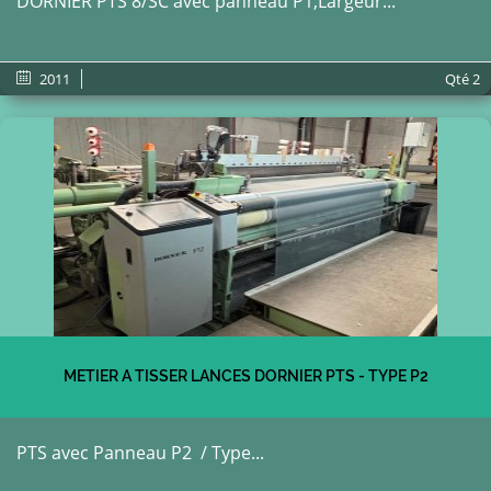
DORNIER PTS 8/SC avec panneau P1;Largeur...
2011
Qté
2
METIER A TISSER LANCES DORNIER PTS - TYPE P2
PTS avec Panneau P2 / Type...