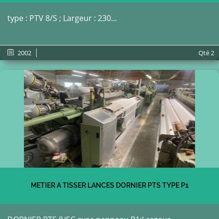
type : PTV 8/S ; Largeur : 230...
2002
Qté
2
METIER A TISSER LANCES DORNIER PTS TYPE P1