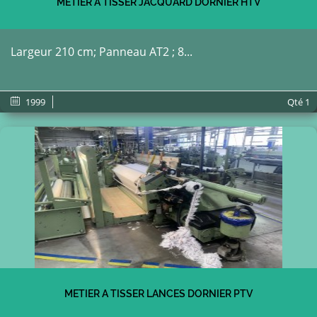
METIER À TISSER JACQUARD DORNIER HTV
Largeur 210 cm; Panneau AT2 ; 8...
1999
Qté
1
METIER A TISSER LANCES DORNIER PTV