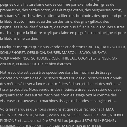
peignée ou la filature laine cardée comme par exemple des lignes de
préparation, des cardes coton, des étirages coton, des peigneuses coton,
des bancs à broches, des continus à filer, des bobinoirs, des open-end pour
la filature coton mais aussi des cardes laine, des gills / gillbox, des
peigneuses laine, des finisseurs, des continus à filer laine, ou toutes autres
machines pour la filature acrylique / laine en peigné ou semi peigné et pour
la filature laine cardée.
Quelques marques que nous vendons et achetons : RIETER, TRUTZSCHLER,
SCHLAFHORST, OERLIKON, SAURER, MARZOLI, SAVIO, MURATA,
VOLKMANN, NSC, SCHLUMBERGER, THIBEAU, COGNETEX, ZINSER, St-
ANDREA, BONINO, OCTIR, et bien d'autres ...
Notre société est aussi trés spécialisée dans les machine de tissage
d'occasion comme des ourdissoirs directs ou des ourdissoirs sectionnels,
des métiers à tisser à lances, des métiers à tisser jet d'air et des métiers à
tisser projectiles; Nous vendons des métiers à tisser avec ratière ou avec
jacquard et toutes autres machines pour le tissage textile comme des
visiteuses, noueuses, ou machines tissage de bandes et sangles; etc ...
Voici les marques que nous vendons et que nous rachetons : ITEMA,
DORNIER, PICANOL, SOMET, VAMATEX, SULZER, PANTHER, SMIT, NUOVO
PIGNONE, etc .... avec ratière STAUBLI ou jacquard STAUBLI / BONAS ;
BENNINGER, SUCKER MULLER, KARL MAYER, JAKOB MULLER.