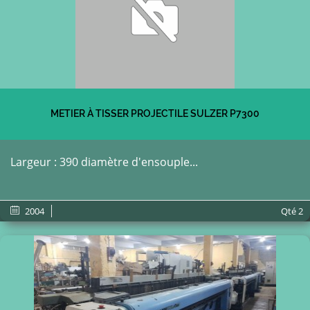
METIER À TISSER PROJECTILE SULZER P7300
Largeur : 390 diamètre d'ensouple...
2004
Qté
2