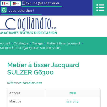
Tel : +33 (0)3 20 25 49 49
FR
EN
Vous recherchez ?
Accueil
Catalogue
Tissage
Metier à tisser Jacquard
METIER À TISSER JACQUARD SULZER G6300
Metier à tisser Jacquard
SULZER G6300
Référence
JWMS12/010
Années
2000
Marque
SULZER