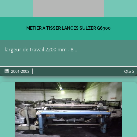
METIER A TISSER LANCES SULZER G6300
largeur de travail 2200 mm - 8...
2001-2003
Qté
5