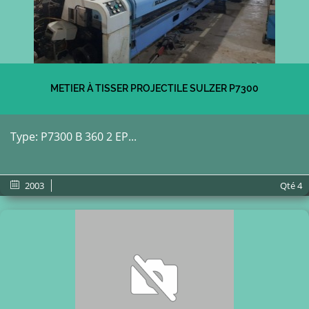
METIER À TISSER PROJECTILE SULZER P7300
Type: P7300 B 360 2 EP...
2003
Qté
4