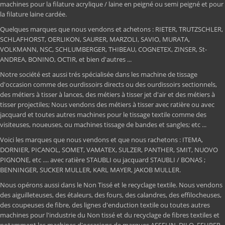
machines pour la filature acrylique / laine en peigné ou semi peigné et pour
la filature laine cardée.
Quelques marques que nous vendons et achetons : RIETER, TRUTZSCHLER,
SCHLAFHORST, OERLIKON, SAURER, MARZOLI, SAVIO, MURATA,
VOLKMANN, NSC, SCHLUMBERGER, THIBEAU, COGNETEX, ZINSER, St-
ANDREA, BONINO, OCTIR, et bien d'autres ...
Notre société est aussi trés spécialisée dans les machine de tissage
d'occasion comme des ourdissoirs directs ou des ourdissoirs sectionnels,
des métiers à tisser à lances, des métiers à tisser jet d'air et des métiers à
tisser projectiles; Nous vendons des métiers à tisser avec ratière ou avec
jacquard et toutes autres machines pour le tissage textile comme des
visiteuses, noueuses, ou machines tissage de bandes et sangles; etc ...
Voici les marques que nous vendons et que nous rachetons : ITEMA,
DORNIER, PICANOL, SOMET, VAMATEX, SULZER, PANTHER, SMIT, NUOVO
PIGNONE, etc .... avec ratière STAUBLI ou jacquard STAUBLI / BONAS ;
BENNINGER, SUCKER MULLER, KARL MAYER, JAKOB MULLER.
Nous opérons aussi dans le Non Tissé et le recyclage textile. Nous vendons
des aiguilleteuses, des étaleurs, des fours, des calandres, des effilocheuses,
des coupeuses de fibre, des lignes d'enduction textile ou toutes autres
machines pour l'industrie du Non tissé et du recyclage de fibres textiles et
notamment les machines d'occasions de marques ASSELIN, DILO, FEHRER,