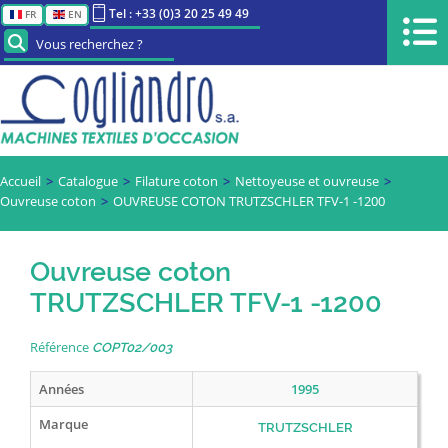
Tel : +33 (0)3 20 25 49 49
FR
EN
Vous recherchez ?
Accueil
Catalogue
Filature coton
Nettoyeuse et ouvreuse
Ouvreuse coton
OUVREUSE COTON TRUTZSCHLER TFV-1 -1200
Ouvreuse coton
TRUTZSCHLER TFV-1 -1200
Référence
COPT02/003
Années
1995
Marque
TRUTZSCHLER