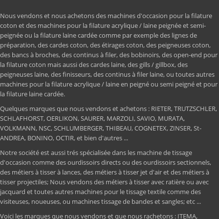
Nous vendons et nous achetons des machines d'occasion pour la filature
coton et des machines pour la filature acrylique / laine peignée et semi-
peignée ou la filature laine cardée comme par exemple des lignes de
préparation, des cardes coton, des étirages coton, des peigneuses coton,
des bancs à broches, des continus à filer, des bobinoirs, des open-end pour
la filature coton mais aussi des cardes laine, des gills / gillbox, des
peigneuses laine, des finisseurs, des continus à filer laine, ou toutes autres
machines pour la filature acrylique / laine en peigné ou semi peigné et pour
la filature laine cardée.
Quelques marques que nous vendons et achetons : RIETER, TRUTZSCHLER,
SCHLAFHORST, OERLIKON, SAURER, MARZOLI, SAVIO, MURATA,
VOLKMANN, NSC, SCHLUMBERGER, THIBEAU, COGNETEX, ZINSER, St-
ANDREA, BONINO, OCTIR, et bien d'autres ...
Notre société est aussi trés spécialisée dans les machine de tissage
d'occasion comme des ourdissoirs directs ou des ourdissoirs sectionnels,
des métiers à tisser à lances, des métiers à tisser jet d'air et des métiers à
tisser projectiles; Nous vendons des métiers à tisser avec ratière ou avec
jacquard et toutes autres machines pour le tissage textile comme des
visiteuses, noueuses, ou machines tissage de bandes et sangles; etc ...
Voici les marques que nous vendons et que nous rachetons : ITEMA,