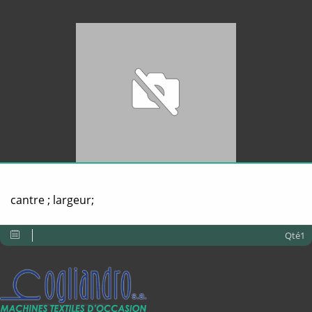
cantre ; largeur;
Qté1