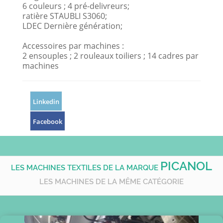
6 couleurs ; 4 pré-delivreurs;
ratière STAUBLI S3060;
LDEC Dernière génération;
Accessoires par machines :
2 ensouples ; 2 rouleaux toiliers ; 14 cadres par
machines
Linkedin
Facebook
PICANOL
LES MACHINES TEXTILES DE LA MARQUE
LES MACHINES DE LA MÊME CATÉGORIE