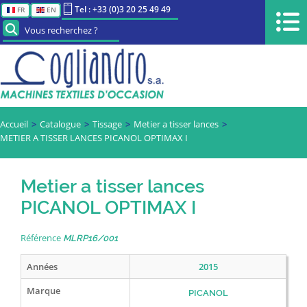
Tel : +33 (0)3 20 25 49 49
FR
EN
Vous recherchez ?
Accueil
Catalogue
Tissage
Metier a tisser lances
METIER A TISSER LANCES PICANOL OPTIMAX I
Metier a tisser lances
PICANOL OPTIMAX I
Référence
MLRP16/001
Années
2015
Marque
PICANOL