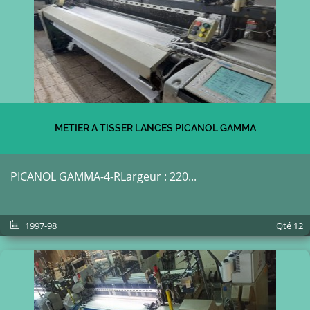
METIER A TISSER LANCES PICANOL GAMMA
PICANOL GAMMA-4-RLargeur : 220...
1997-98
Qté
12