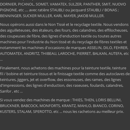
DORNIER, PICANOL, SOMET, VAMATEX, SULZER, PANTHER, SMIT, NUOVO
PIGNONE, etc .... avec ratière STAUBLI ou jacquard STAUBLI / BONAS ;
BENNINGER, SUCKER MULLER, KARL MAYER, JAKOB MULLER.
Nous opérons aussi dans le Non Tissé et le recyclage textile. Nous vendons
des aiguilleteuses, des étaleurs, des fours, des calandres, des effilocheuses,
des coupeuses de fibre, des lignes d'enduction textile ou toutes autres
machines pour l'industrie du Non tissé et du recyclage de fibres textiles et
notamment les machines d'occasions de marques ASSELIN, DILO, FEHRER,
AUTOMATEX, ANDRITZ, THIBEAU, LAROCHE, PIERRET, BALKAN, AUTEFA, etc
...
Finalement, nous achetons des machines pour la teinture textile, teinture
fil / bobine et teinture tissus et le finissage textile comme des autoclaves de
teintures, jiggers, Jet et overflow, des essoreuses, des rames, des lignes
d'impressions, des lignes d'enduction, des raseuses, foulards, calandres,
Sanfor , etc ...
Si vous vendez des machines de marque : THIES, THEN, LORIS BELLINI,
BRUCKNER, BABCOCK, MONFORTS, KRANTZ, MAHLO, BIANCO, CORINO,
KUSTERS, STALAM, SPEROTTO, etc ... nous les rachetons au meilleur prix.