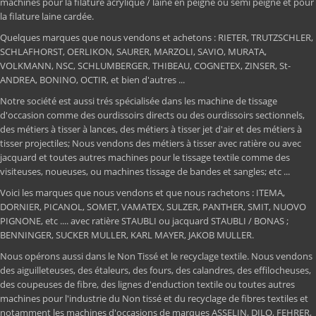
machines pour la filature acrylique / laine en peigné ou semi peigné et pour
la filature laine cardée.
Quelques marques que nous vendons et achetons : RIETER, TRUTZSCHLER,
SCHLAFHORST, OERLIKON, SAURER, MARZOLI, SAVIO, MURATA,
VOLKMANN, NSC, SCHLUMBERGER, THIBEAU, COGNETEX, ZINSER, St-
ANDREA, BONINO, OCTIR, et bien d'autres ...
Notre société est aussi trés spécialisée dans les machine de tissage
d'occasion comme des ourdissoirs directs ou des ourdissoirs sectionnels,
des métiers à tisser à lances, des métiers à tisser jet d'air et des métiers à
tisser projectiles; Nous vendons des métiers à tisser avec ratière ou avec
jacquard et toutes autres machines pour le tissage textile comme des
visiteuses, noueuses, ou machines tissage de bandes et sangles; etc ...
Voici les marques que nous vendons et que nous rachetons : ITEMA,
DORNIER, PICANOL, SOMET, VAMATEX, SULZER, PANTHER, SMIT, NUOVO
PIGNONE, etc .... avec ratière STAUBLI ou jacquard STAUBLI / BONAS ;
BENNINGER, SUCKER MULLER, KARL MAYER, JAKOB MULLER.
Nous opérons aussi dans le Non Tissé et le recyclage textile. Nous vendons
des aiguilleteuses, des étaleurs, des fours, des calandres, des effilocheuses,
des coupeuses de fibre, des lignes d'enduction textile ou toutes autres
machines pour l'industrie du Non tissé et du recyclage de fibres textiles et
notamment les machines d'occasions de marques ASSELIN, DILO, FEHRER,